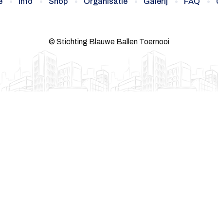
e
Info
Shop
Organisatie
Galerij
FAQ
© Stichting Blauwe Ballen Toernooi